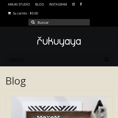
AMUKI STUDIO
BLOG
INSTAGRAM
Su carrito
-
$
0.00
Buscar
por:
Menú
AMUKI STUDIO
Blog
BLOG
INSTAGRAM