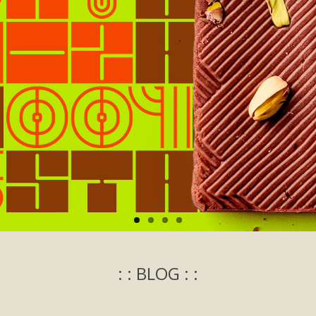
: : BLOG : :