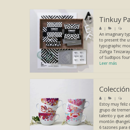
Tinkuy P
|
|
An imaginary ty
to present the 
typographic mod
Zúñiga Tinizaray
of Sudtipos foun
Leer más
Colecció
|
|
Estoy muy feliz 
grupo de tremen
talento y que a
montón @angelac
6 tazones para