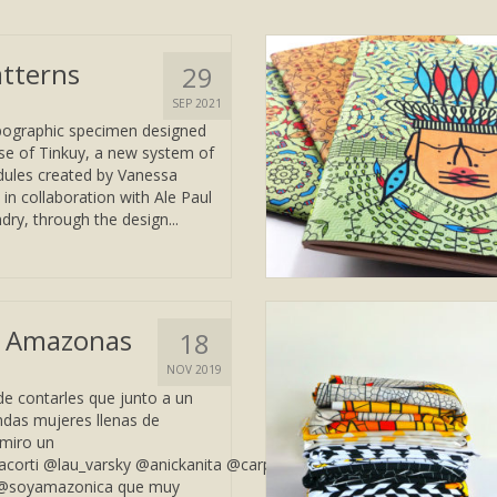
atterns
29
SEP 2021
pographic specimen designed
use of Tinkuy, a new system of
ules created by Vanessa
 in collaboration with Ale Paul
dry, through the design...
n Amazonas
18
NOV 2019
de contarles que junto a un
das mujeres llenas de
dmiro un
orti @lau_varsky @anickanita @carpintos y @catalinaestrada ilust
 @soyamazonica que muy